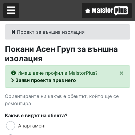
Проект за външна изолация
Аз съм майстор
Покани Асен Груп за външна
Търся майстор
изолация
×
Имаш вече профил в MaistorPlus?
Заяви проекта през него
Ориентирайте ни какъв е обектът, който ще се
ремонтира
Какъв е видът на обекта?
Апартамент