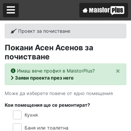
Проект за почистване
Аз съм майстор
Покани Асен Асенов за
Търся майстор
почистване
×
Имаш вече профил в MaistorPlus?
Заяви проекта през него
Може да изберете повече от едно помещения
Кои помещения ще се ремонтират?
Кухня
Баня или тоалетна