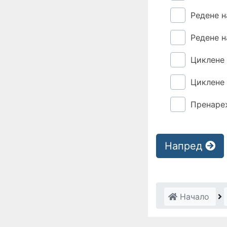
Редене н
Редене н
Циклене
Циклене 
Пренаре
Напред
Начало