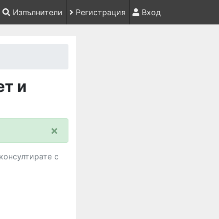
Изпълнители
Регистрация
Вход
ет и
×
консултирате с