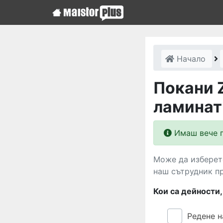
Начало
Покани 
ламинат
Имаш вече п
Може да изберете
наш сътрудник п
Кои са дейности
Редене 