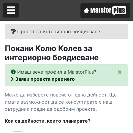
Проект за интериорно боядисване
Аз съм майстор
Покани Колю Колев за
Търся майстор
интериорно боядисване
×
Имаш вече профил в MaistorPlus?
Заяви проекта през него
Може да изберете повече от една дейност. Ще
имате възможност да се консултирате с наш
сътрудник преди да одобрим проекта.
Кои са дейности, които планирате?