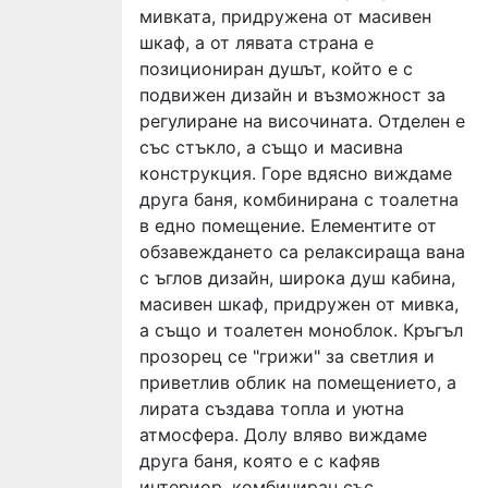
мивката, придружена от масивен
шкаф, а от лявата страна е
позициониран душът, който е с
подвижен дизайн и възможност за
регулиране на височината. Отделен е
със стъкло, а също и масивна
конструкция. Горе вдясно виждаме
друга баня, комбинирана с тоалетна
в едно помещение. Елементите от
обзавеждането са релаксираща вана
с ъглов дизайн, широка душ кабина,
масивен шкаф, придружен от мивка,
а също и тоалетен моноблок. Кръгъл
прозорец се "грижи" за светлия и
приветлив облик на помещението, а
лирата създава топла и уютна
атмосфера. Долу вляво виждаме
друга баня, която е с кафяв
интериор, комбиниран със