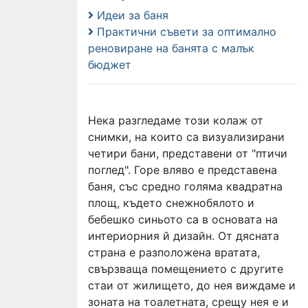
Идеи за баня
Практични съвети за оптимално
реновиране на банята с малък
бюджет
Нека разгледаме този колаж от
снимки, на които са визуализирани
четири бани, представени от "птичи
поглед". Горе вляво е представена
баня, със средно голяма квадратна
площ, където снежнобялото и
бебешко синьото са в основата на
интериорния й дизайн. От дясната
страна е разположена вратата,
свързваща помещението с другите
стаи от жилището, до нея виждаме и
зоната на тоалетната, срещу нея е и