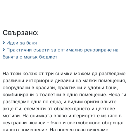
Свързано:
Идеи за баня
Практични съвети за оптимално реновиране на
банята с малък бюджет
На този колаж от три снимки можем да разгледаме
различни интериорни дизайни на малки помещения,
оборудвани в красиви, практични и удобни бани,
комбинирани с тоалетни в едно помещение. Нека ги
разгледаме една по една, и видим оригиналните
акценти, елементи от обзавеждането и цветове
мотиви. На снимката вляво интериорът е изцяло в
неутрални нюанси - бяло и светлобежово обгръщат
цялото помещение. На преден план виждаме