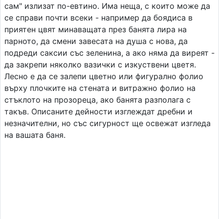
сам" излизат по-евтино. Има неща, с които може да
се справи почти всеки - например да боядиса в
приятен цвят минаващата през банята лира на
парното, да смени завесата на душа с нова, да
подреди саксии със зеленина, а ако няма да виреят -
да закрепи няколко вазички с изкуствени цветя.
Лесно е да се залепи цветно или фигурално фолио
върху плочките на стената и витражно фолио на
стъклото на прозореца, ако банята разполага с
такъв. Описаните дейности изглеждат дребни и
незначителни, но със сигурност ще освежат изгледа
на вашата баня.