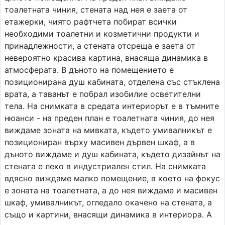
тоалетната чиния, стената над нея е заета от
етажерки, чиято рафтчета побират всички
необходими тоалетни и козметични продукти и
принадлежности, а стената отсреща е заета от
невероятно красива картина, внасяща динамика в
атмосферата. В дъното на помещението е
позиционирана душ кабината, отделена със стъклена
врата, а таванът е побрал изобилие осветителни
тела. На снимката в средата интериорът е в тъмните
нюанси - на преден план е тоалетната чиния, до нея
виждаме зоната на мивката, където умивалникът е
позициониран върху масивен дървен шкаф, а в
дъното виждаме и душ кабината, където дизайнът на
стената е леко в индустриален стил. На снимката
вдясно виждаме малко помещение, в което на фокус
е зоната на тоалетната, а до нея виждаме и масивен
шкаф, умивалникът, огледало окачено на стената, а
също и картини, внасящи динамика в интериора. А