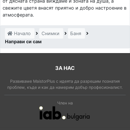
от дясната страна виждаме и зоната на душа, а
свежите цветя внасят приятно и добро настроение в
атмосферата.
Начало
Снимки
Баня
Направи си сам
ЗА НАС
Развиваме MaistorPlus с идеята да разрешим познатия
проблем, къде и как да намерим добър професионалист.
Член на