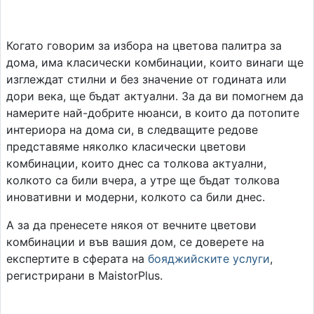
Когато говорим за избора на цветова палитра за
дома, има класически комбинации, които винаги ще
изглеждат стилни и без значение от годината или
дори века, ще бъдат актуални. За да ви помогнем да
намерите най-добрите нюанси, в които да потопите
интериора на дома си, в следващите редове
представяме няколко класически цветови
комбинации, които днес са толкова актуални,
колкото са били вчера, а утре ще бъдат толкова
иновативни и модерни, колкото са били днес.
А за да пренесете някоя от вечните цветови
комбинации и във вашия дом, се доверете на
експертите в сферата на
бояджийските услуги
,
регистрирани в MaistorPlus.