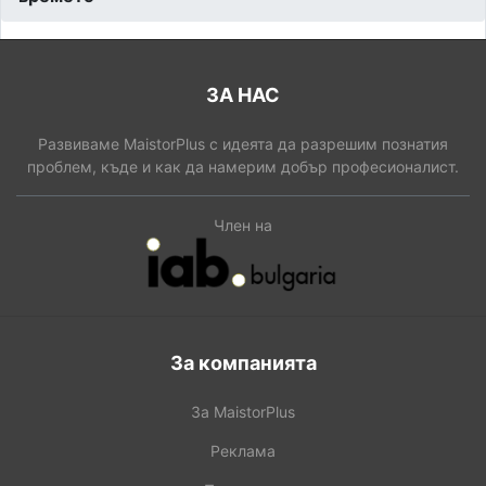
ЗА НАС
Развиваме MaistorPlus с идеята да разрешим познатия
проблем, къде и как да намерим добър професионалист.
Член на
За компанията
За MaistorPlus
Реклама