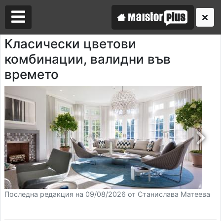
Класически цветови
комбинации, валидни във
Аз съм майстор
времето
Търся майстор
Последна редакция на 09/08/2026 от Станислава Матеева