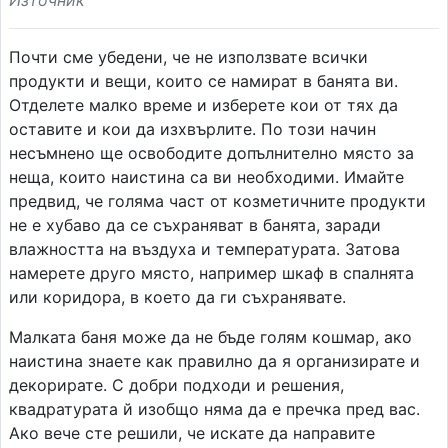
Източник
Почти сме убедени, че не използвате всички
продукти и вещи, които се намират в банята ви.
Отделете малко време и изберете кои от тях да
оставите и кои да изхвърлите. По този начин
несъмнено ще освободите допълнително място за
неща, които наистина са ви необходими. Имайте
предвид, че голяма част от козметичните продукти
не е хубаво да се съхраняват в банята, заради
влажността на въздуха и температурата. Затова
намерете друго място, например шкаф в спалнята
или коридора, в което да ги съхранявате.
Малката баня може да не бъде голям кошмар, ако
наистина знаете как правилно да я организирате и
декорирате. С добри подходи и решения,
квадратурата й изобщо няма да е пречка пред вас.
Ако вече сте решили, че искате да направите