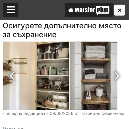
Осигурете допълнително място
за съхранение
Аз съм майстор
Търся майстор
Последна редакция на 09/08/2026 от Патриция Симеонова