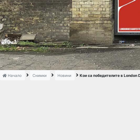
Начало
Снимки
Новини
Кои са победителите в London D