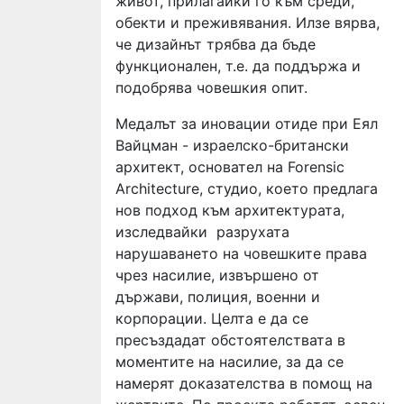
живот, прилагайки го към среди,
обекти и преживявания. Илзе вярва,
че дизайнът трябва да бъде
функционален, т.е. да поддържа и
подобрява човешкия опит.
Медалът за иновации отиде при Еял
Вайцман - израелско-британски
архитект, основател на Forensic
Architecture, студио, което предлага
нов подход към архитектурата,
изследвайки разрухата
нарушаването на човешките права
чрез насилие, извършено от
държави, полиция, военни и
корпорации. Целта е да се
пресъздадат обстоятелствата в
моментите на насилие, за да се
намерят доказателства в помощ на