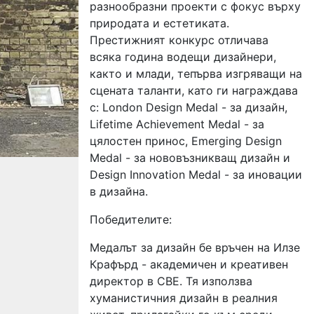
разнообразни проекти с фокус върху
природата и естетиката.
Престижният конкурс отличава
всяка година водещи дизайнери,
както и млади, тепърва изгряващи на
сцената таланти, като ги награждава
с: London Design Medal - за дизайн,
Lifetime Achievement Medal - за
цялостен принос, Emerging Design
Medal - за нововъзникващ дизайн и
Design Innovation Medal - за иновации
в дизайна.
Победителите:
Медалът за дизайн бе връчен на Илзе
Крафърд - академичен и креативен
директор в CBE. Тя използва
хуманистичния дизайн в реалния