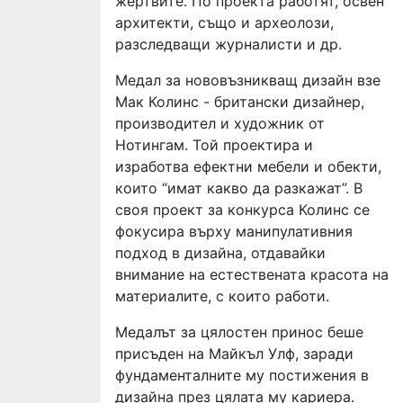
жертвите. По проекта работят, освен
архитекти, също и археолози,
разследващи журналисти и др.
Медал за нововъзникващ дизайн взе
Мак Колинс - британски дизайнер,
производител и художник от
Нотингам. Той проектира и
изработва ефектни мебели и обекти,
които “имат какво да разкажат”. В
своя проект за конкурса Колинс се
фокусира върху манипулативния
подход в дизайна, отдавайки
внимание на естествената красота на
материалите, с които работи.
Медалът за цялостен принос беше
присъден на Майкъл Улф, заради
фундаменталните му постижения в
дизайна през цялата му кариера.