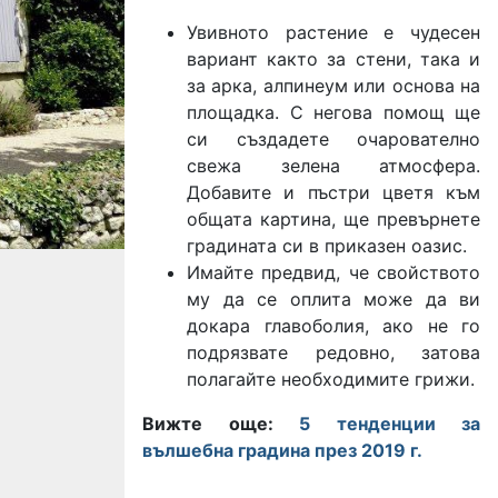
Увивното растение е чудесен
вариант както за стени, така и
за арка, алпинеум или основа на
площадка. С негова помощ ще
си създадете очарователно
свежа зелена атмосфера.
Добавите и пъстри цветя към
общата картина, ще превърнете
градината си в приказен оазис.
Имайте предвид, че свойството
му да се оплита може да ви
докара главоболия, ако не го
подрязвате редовно, затова
полагайте необходимите грижи.
Вижте още:
5 тенденции за
вълшебна градина през 2019 г.