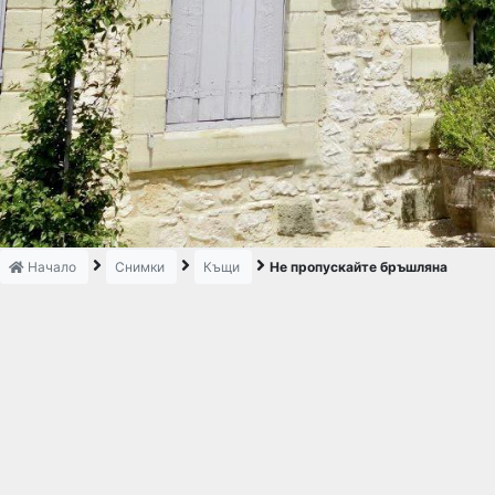
Начало
Снимки
Къщи
Не пропускайте бръшляна