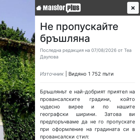
Не пропускайте
бръшляна
Последна редакция на 07/08/2026 от Теа
Даулова
Източник
| Видяно 1 752 пъти
Бръшлянът е най-добрият приятел на
провансалските градини, който
чудесно вирее и по нашите
географски ширини. Затова ви
предпоръчваме да не го пропускате
при оформление на градината си в
провансалски стил: