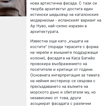
нова артистична фасада. С тази си
творба архитектът достига един
истински шедьовър на каталонския
модернизъм - испанският вариант на
Ар Нуво, най-силно изразен в
архитектурата.
Известна още като „къщата на
костите“ (поради терасите с форма
на черепи и външните поддържащи
колони), фасадата на Каса Батийо
провокира въображението на
посетители и критици от години.
Основната интерпретация за темата
на нейния екстериор се свързва с
пресъздаването на вълните на
морското дъно и обитатели му, но
независимо от това, други
асоциират фасадата с различни