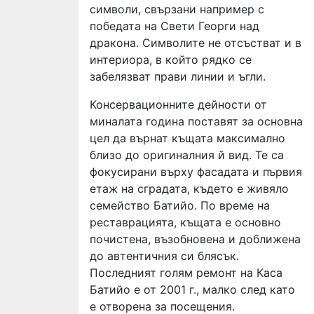
символи, свързани например с
победата на Свети Георги над
дракона. Символите не отсъстват и в
интериора, в който рядко се
забелязват прави линии и ъгли.
Консервационните дейности от
миналата година поставят за основна
цел да върнат къщата максимално
близо до оригиналния й вид. Те са
фокусирани върху фасадата и първия
етаж на сградата, където е живяло
семейство Батийо. По време на
реставрацията, къщата е основно
почистена, възобновена и доближена
до автентичния си блясък.
Последният голям ремонт на Каса
Батийо е от 2001 г., малко след като
е отворена за посещения.