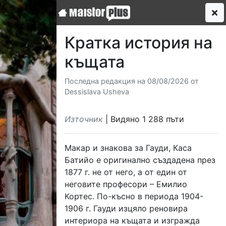
Кратка история на
къщата
Последна редакция на 08/08/2026 от
Dessislava Usheva
Източник
| Видяно 1 288 пъти
Макар и знакова за Гауди, Каса
Батийо е оригинално създадена през
1877 г. не от него, а от един от
неговите професори – Емилио
Кортес. По-късно в периода 1904-
1906 г. Гауди изцяло реновира
интериора на къщата и изгражда