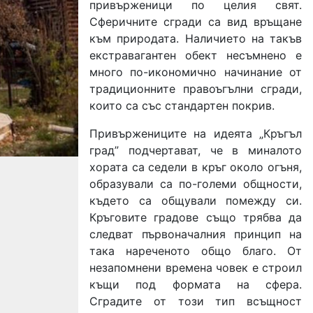
привърженици по целия свят.
Сферичните сгради са вид връщане
към природата. Наличието на такъв
екстравагантен обект несъмнено е
много по-икономично начинание от
традиционните правоъгълни сгради,
които са със стандартен покрив.
Привържениците на идеята „Кръгъл
град” подчертават, че в миналото
хората са седели в кръг около огъня,
образували са по-големи общности,
където са общували помежду си.
Кръговите градове също трябва да
следват първоначалния принцип на
така нареченото общо благо. От
незапомнени времена човек е строил
къщи под формата на сфера.
Сградите от този тип всъщност