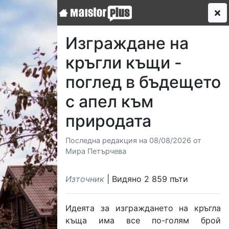
Изграждане на
кръгли къщи -
поглед в бъдещето
с апел към
природата
Последна редакция на 08/08/2026 от
Мира Петърчева
Източник
| Видяно 2 859 пъти
Идеята за изграждането на кръгла
къща има все по-голям брой