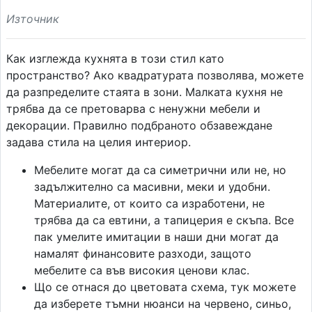
Източник
Как изглежда кухнята в този стил като
пространство? Ако квадратурата позволява, можете
да разпределите стаята в зони. Малката кухня не
трябва да се претоварва с ненужни мебели и
декорации. Правилно подбраното обзавеждане
задава стила на целия интериор.
Мебелите могат да са симетрични или не, но
задължително са масивни, меки и удобни.
Материалите, от които са изработени, не
трябва да са евтини, а тапицерия е скъпа. Все
пак умелите имитации в наши дни могат да
намалят финансовите разходи, защото
мебелите са във високия ценови клас.
Що се отнася до цветовата схема, тук можете
да изберете тъмни нюанси на червено, синьо,