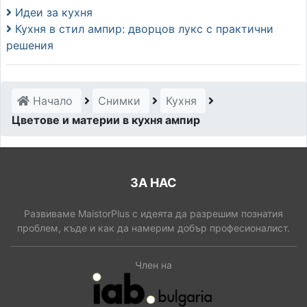
Идеи за кухня
Кухня в стил ампир: дворцов лукс с практични
решения
Начало
Снимки
Кухня
Цветове и материи в кухня ампир
ЗА НАС
Развиваме MaistorPlus с идеята да разрешим познатия
проблем, къде и как да намерим добър професионалист.
Член на