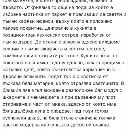
голяма кухня, в която преобладаващ елемент е
дървото. Откриваме го още на пода, за който е
избрана настилка от паркет в преливащи се светли и
тъмни кафяви нюанси, върху който е положено
лаково покритие. Централно в кухнята е
позициониран кухненски остров, изработен от
тъмно дърво. До стените вляво и вдясно виждаме
секции с тъмни шкафчета и светли плотове,
комбинирани с открити рафтове. Кухнята, която е
показана на снимката долу вдясно, залага предимно
на белия цвят, който съжителства хармонично с
дървени елементи. Подът тук е с настилка от
лъскава бяла материя, която отразява светлината. В
близкия ляв ъгъл виждаме разположен бял модул с
шкафчета и чекмеджета и при дървения му плот
откриваме и част от мивка, вдясно от която има
бяла дълбока купа с плодове. Над този голям
кухненски шкаф, на бяла стена е окачена голяма
цветна модерна картина, а отдясно ни очаква