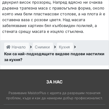
двукрил висок прозорец. Напред вдясно ни очаква
дървена трапезна маса с правоъгълна форма, около
която има бели пластмасови столове, а на плота ѝ е
оставена ваза с розови цветя. Над масата
забелязваме хартиен бял кълбовиден полилей, а
стената срещу масата е изцяло стъклена.
Начало
Снимки
Кухня
Кои са най-подходящите видове подови настилки
за кухня?
ЗА НАС
Развиваме MaistorPlus с идеята да разрешим познатия
проблем, къде и как да намерим добър професионалист.