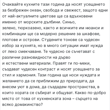
Очаквайте кухните тази година да носят усещането
за безбрежен океан, свобода и свежест, защото едни
от най-актуалните цветове ще са вдъхновени
именно от морските дълбини. Синьо,
зелено, тюркоазено, както и всичките им нюанси и
комбинации ще са модерно решение за шкафове,
плотове и острови. Студените тонове са чудесен
избор за кухнята, но в много ситуации имат нужда
от леко смекчаване. Те чудесно се съчетават с
различни разновидности на дърво
и естествени материали. Правят ги по-меки,
създават чудесен контраст и носят усещането за
стил и хармония. Тази година ще носи нуждата и
желанието да се приближим до природата, да
внесем уют в дома, да създадем пространства, в
които хората се събират и общуват. Какво по-добро
място от това от кухненската зона – сърцето на
всяко домакинство?