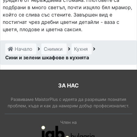
подбрани в много светъл, почти изцяло бял мрамор,
който се слива със стените. Завършен вид е
постигнат чрез дребни цветни детайли - ваза с
цветя, плодове и цветна саксия.
Начало
Снимки
Кухня
Сини и зелени шкафове в кухнята
ЗА НАС
Развиваме MaistorPlus с идеята да разрешим познатия
проблем, къде и как да намерим добър професионалист.
Член на