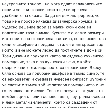
неутралните тонове - на мога идват великолепните
сини и зелени нюанси, които ще ни пренесат в
дълбините на океана. За да ви демонстрираме, че
това не е просто някаква дизайнерска хрумка, а
чудесно решение дори за малки кухни сме ви
подготвили тази снимка. Кухнята е с малки размери
и относително ограничена светлина, но въпреки това
сините шкафове ѝ придават стилен и интересен вид,
който и вие можете лесно да постигнете в дома си.
Този дизайн е подходят както за отделно кухненско
помещение, така и за кухненски ъгъл, с който
съвременните жилища често са ограничени. Върху
бяла основа са подбрани шкафове в тъмно синьо, те
са едноцветни и създават чудесен контраст. Въпреки
че светът е тъмен той не затваря помещението и не
го смалява оптически. Това е в резултат от умелата
комбинации от един основен цвят, неутрална основа
и леки метални елементи, които са създадени от
уредите от неръждаема стомана. Плотовете са