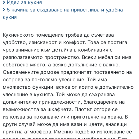
Идеи за кухня
5 начина за създаване на приветлива и удобна
кухня
Кухненското помещение трябва да съчетава
удобство, изисканост и комфорт. Това се постига
чрез внимание към детайла в комбинация с
разполагаемото пространство. Всеки мебел си има
собствено място, а всяко допълнение е важно.
Съвременните домове предпочитат поставянето на
острова за по-голямо улеснение. Той има
множество функции, всяка от които е допълнително
улеснение в кухнята. Той може да съхранява
допълнително принадлежности, благодарение на
възможността за шкафчета. Плотът отгоре се
използва за похапване или приготвяне на храна. В
други случай може да има вази и цветя, внасящи
приятна атмосфера. Именно подобно използване се
вижда на първото представено изображение. Бар