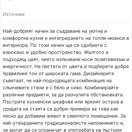
Източник
Най-добрият начин за създаване на уютна и
комфортна кухня е интегрирането на топли нюанси в
интериора. По този начин ще се сдобиете с
изискано и удобно пространство. Жълтото е
подходящ цвят, чието излъчване носи позитивизъм и
енергичност. Не пестете от цвета и подберете добре
правилния тон от широката гама. Дизайнерите
съветват, че най-подходящата комбинация на
слънчевите стени е с бяло и сиво. Комбинирайте
различни предмети, за да разчупите обстановката.
Пъстрите кухненски шкафове или яркият остров в
средата на стаята са добри примери за това как
лесно да добавим живот в семплото помещение. За
най-утвърдените традиционалисти напомнянето е,
че могат да се ограничат в употребата на пъстрия