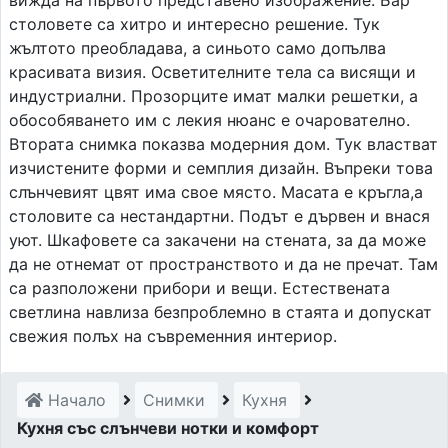
столовете са хитро и интересно решение. Тук
жълтото преобладава, а синьото само допълва
красивата визия. Осветителните тела са висящи и
индустриални. Прозорците имат малки решетки, а
обособяването им с лекия нюанс е очарователно.
Втората снимка показва модерния дом. Тук властват
изчистените форми и семплия дизайн. Въпреки това
слънчевият цвят има свое място. Масата е кръгла,а
столовите са нестандартни. Подът е дървен и внася
уют. Шкафовете са закачени на стената, за да може
да не отнемат от пространството и да не пречат. Там
са разположени прибори и вещи. Естествената
светлина навлиза безпроблемно в стаята и допускат
свежия полъх на съвременния интериор.
Начало
Снимки
Кухня
Кухня със слънчеви нотки и комфорт