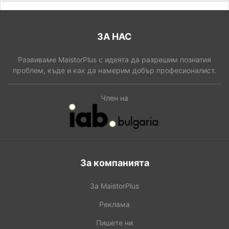
ЗА НАС
Развиваме MaistorPlus с идеята да разрешим познатия
проблем, къде и как да намерим добър професионалист.
Член на
За компанията
За MaistorPlus
Реклама
Пишете ни