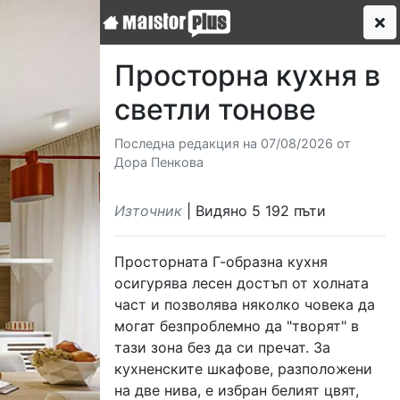
Просторна кухня в
светли тонове
Последна редакция на 07/08/2026 от
Дора Пенкова
Източник
| Видяно 5 192 пъти
Просторната Г-образна кухня
осигурява лесен достъп от холната
част и позволява няколко човека да
могат безпроблемно да "творят" в
тази зона без да си пречат. За
кухненските шкафове, разположени
на две нива, е избран белият цвят,