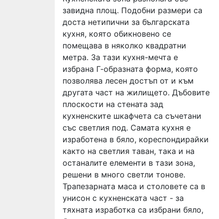
завидна площ. Подобни размери са
доста нетипични за българската
кухня, която обикновено се
помещава в няколко квадратни
метра. За тази кухня-мечта е
избрана Г-образната форма, която
позволява лесен достъп от и към
другата част на жилището. Дъбовите
плоскости на стената зад
кухненските шкафчета са съчетани
със светлия под. Самата кухня е
изработена в бяло, кореспондирайки
както на светлия таван, така и на
останалите елементи в тази зона,
решени в много светли тонове.
Трапезарната маса и столовете са в
унисон с кухненската част - за
тяхната изработка са избрани бяло,