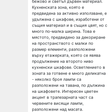
бежово и светъл дървен материал.
Кухненската зона, която е
предвидена за активно използване, е
удължена с шкафове, изработени от
същия материал и в същия цвят, но с
много по-малка ширина. Това е
мястото, предвидено за декориране
на пространството с малки по
размер елементи, разположени
върху етажерката, която се явява
продължение на второто ниво
кухненски шкафове. Осветлението в
зоната за готвене е много деликатна
- няколко броя лампи са
разположени на тавана, по дължина
на шкафовете. Интересен цветен
акцент в трапезарната част са
червените висящи лампи,
разположени над масата.