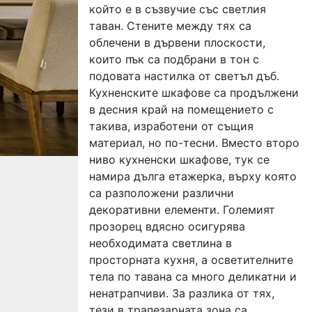
който е в съзвучие със светлия
таван. Стените между тях са
облечени в дървени плоскости,
които пък са подбрани в тон с
подовата настилка от светъл дъб.
Кухненските шкафове са продължени
в десния край на помещението с
такива, изработени от същия
материал, но по-тесни. Вместо второ
ниво кухненски шкафове, тук се
намира дълга етажерка, върху която
са разположени различни
декоративни елементи. Големият
прозорец вдясно осигурява
необходимата светлина в
просторната кухня, а осветителните
тела по тавана са много деликатни и
ненатрапчиви. За разлика от тях,
тези в трапезарната зона са