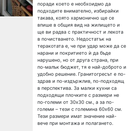
поради което е необхоидмо да
подходите внимателно, избирайки
такава, която хармонично ще се
впише в общия вид на жилището и
ще ви радва с практичност и лекота
в почистването. Недостатък на
теракотата е, че при удар може да се
нарани и покритието ѝ да бъде
нарушено, но от друга страна, при
по-малък бюджет, тя е най-доброто и
удобно решение. Гранитогресът е по-
здрав и по-издържлив, по-подходящ
в перспектива. За малки кухни са
подходящи плочките с размери не
по-големи от 30х30 см., а за по-
големи – тези с големина 60х60 см.
Тези размери имат значение най-
вече при монтажа и полагането.