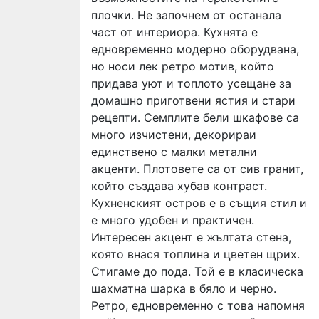
плочки. Не започнем от останала
част от интериора. Кухнята е
едновременно модерно оборудвана,
но носи лек ретро мотив, който
придава уют и топлото усещане за
домашно приготвени ястия и стари
рецепти. Семплите бели шкафове са
много изчистени, декорираи
единствено с малки метални
акценти. Плотовете са от сив гранит,
който създава хубав контраст.
Кухненският остров е в същия стил и
е много удобен и практичен.
Интересен акцент е жълтата стена,
която внася топлина и цветен щрих.
Стигаме до пода. Той е в класическа
шахматна шарка в бяло и черно.
Ретро, едновременно с това напомня