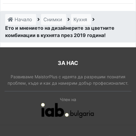
Начало
Снимки
Кухня
Ето и мнението на дизайнерите за цветните
комбинации в кухнята през 2019 година!
ЗА НАС
Развиваме MaistorPlus с идеята да разрешим познатия
проблем, къде и как да намерим добър професионалист.
Член на