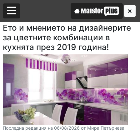
Ето и мнението на дизайнерите
за цветните комбинации в
Аз съм майстор
кухнята през 2019 година!
Търся майстор
Последна редакция на 06/08/2026 от Мира Петърчева