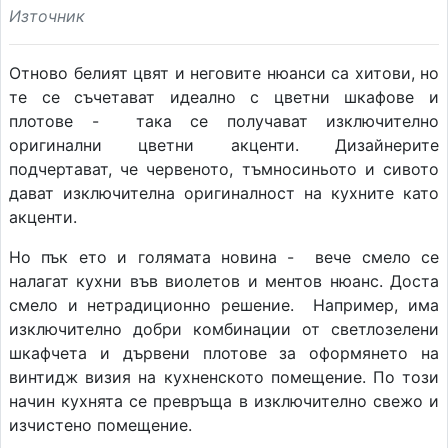
Източник
Отново белият цвят и неговите нюанси са хитови, но
те се съчетават идеално с цветни шкафове и
плотове - така се получават изключително
оригинални цветни акценти. Дизайнерите
подчертават, че червеното, тъмносиньото и сивото
дават изключителна оригиналност на кухните като
акценти.
Но пък ето и голямата новина - вече смело се
налагат кухни във виолетов и ментов нюанс. Доста
смело и нетрадиционно решение. Например, има
изключително добри комбинации от светлозелени
шкафчета и дървени плотове за оформянето на
винтидж визия на кухненското помещение. По този
начин кухнята се превръща в изключително свежо и
изчистено помещение.