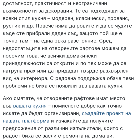
достъпност, практичност и неограничени
възможности за декорация. Те са подходящи за
всеки стил кухня – модерен, класически, прованс,
рустик и др. Повече няма да ровите и да се чудите
къде сте прибрали даден съд, защото той ще е
точно там – на една ръка разстояние. Сред
недостатъците на отворените рафтове можем да
посочим това, че всички домакински
принадлежности са открити и по тях може да се
натрупа прах или да придадат твърде разхвърлен
вид на интериора. С редовна поддръжка обаче тези
проблеми не биха се появили във вашата кухня.
Ако смятате, че отворените рафтове имат място
във
вашата кухня
– помислете добре как точно
искате да бъдат организирани,
създайте проект на
нашата платформа
и изчакайте да получите
предложения от различни изпълнители, които с
радост биха се заели с ремонта на дома ви.