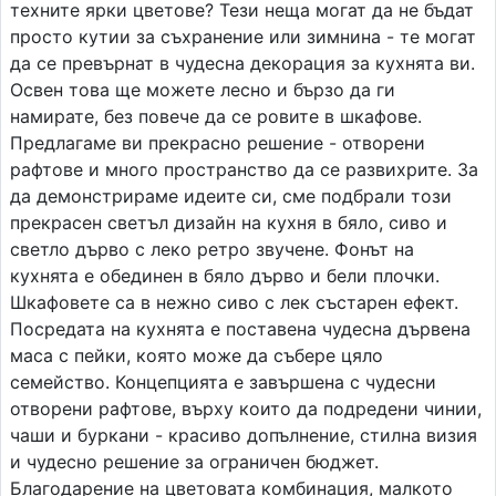
техните ярки цветове? Тези неща могат да не бъдат
просто кутии за съхранение или зимнина - те могат
да се превърнат в чудесна декорация за кухнята ви.
Освен това ще можете лесно и бързо да ги
намирате, без повече да се ровите в шкафове.
Предлагаме ви прекрасно решение - отворени
рафтове и много пространство да се развихрите. За
да демонстрираме идеите си, сме подбрали този
прекрасен светъл дизайн на кухня в бяло, сиво и
светло дърво с леко ретро звучене. Фонът на
кухнята е обединен в бяло дърво и бели плочки.
Шкафовете са в нежно сиво с лек състарен ефект.
Посредата на кухнята е поставена чудесна дървена
маса с пейки, която може да събере цяло
семейство. Концепцията е завършена с чудесни
отворени рафтове, върху които да подредени чинии,
чаши и буркани - красиво допълнение, стилна визия
и чудесно решение за ограничен бюджет.
Благодарение на цветовата комбинация, малкото