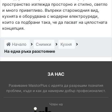
пространство изглежда просторно и стилно, светло
и много приветливо. Въпреки старомодния вид,
кухнята е оборудвана с модерни електроуреди,
които са подбрани така, че да пасват на цялостната
концепция.
Начало
Снимки
Кухня
На една ръка разстояние
ЗА НАС
Развиваме MaistorPlus с идеята да разрешим познатия
проблем, къде и как да намерим добър професионалист.
Член на