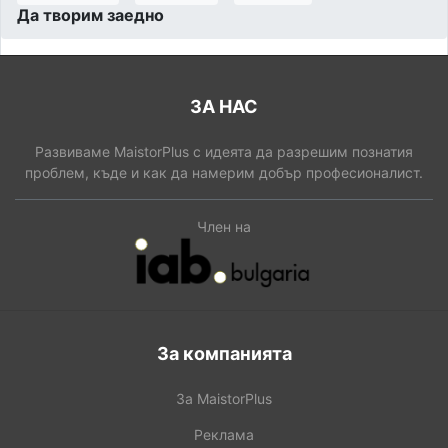
Да творим заедно
ЗА НАС
Развиваме MaistorPlus с идеята да разрешим познатия
проблем, къде и как да намерим добър професионалист.
Член на
За компанията
За MaistorPlus
Реклама