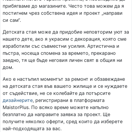
прибягваме до магазините. Често това можем да я
постигнем чрез собствена идея и проект „направи
си сам“.
Детската стая може да придобие неповторим уют за
нашето дете, ако я украсим с декорация, която сме
изработили със съвместни усилия. Артистична и
пъстра, носеща спомена за времето, прекарано
заедно, тя ще бъде неговия личен свят в общия ни
дом.
Ако е настъпил моментът за ремонт и обзавеждане
на детската стая във вашето жилище и се нуждаете
от съдействие, не се колебайте да потърсите
дизайнерите
, регистрирани в платформата
MaistorPlus. По всяко време можете напълно
безплатно да направите заявка за проект. Ще
получите няколко оферти, сред които да изберете
най-подходящата за вас.