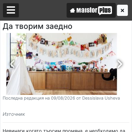
Да творим заедно
Аз съм майстор
Търся майстор
Последна редакция на 09/08/2026 от Dessislava Usheva
Източник
Невинаги когато търсим промяна, е необходимо да