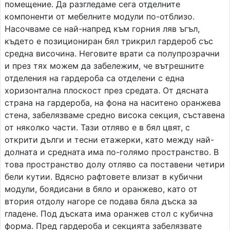
помещение. Да разгледаме сега отделните
компоненти от мебелните модули по-отблизо.
Насочваме се най-напред към горния ляв ъгъл,
където е позициониран бял трикрил гардероб със
средна височина. Неговите врати са полупрозрачни
и през тях можем да забележим, че вътрешните
отделения на гардероба са отделени с една
хоризонтална плоскост през средата. От дясната
страна на гардероба, на фона на наситено оранжева
стена, забелязваме средно висока секция, съставена
от няколко части. Тази отляво е в бял цвят, с
открити дълги и тесни етажерки, като между най-
долната и средната има по-голямо пространство. В
това пространство долу отляво са поставени четири
бели кутии. Вдясно рафтовете влизат в кубични
модули, боядисани в бяло и оранжево, като от
втория отдолу нагоре се подава бяла дъска за
гладене. Под дъската има оранжев стол с кубична
форма. Пред гардероба и секцията забелязвате