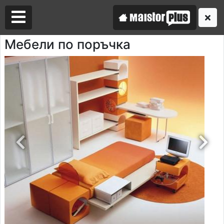
Мебели по поръчка
Аз съм майстор
Търся майстор