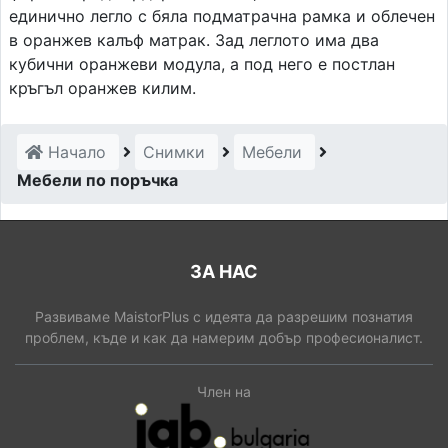
единично легло с бяла подматрачна рамка и облечен
в оранжев калъф матрак. Зад леглото има два
кубични оранжеви модула, а под него е постлан
кръгъл оранжев килим.
Начало
Снимки
Мебели
Мебели по поръчка
ЗА НАС
Развиваме MaistorPlus с идеята да разрешим познатия
проблем, къде и как да намерим добър професионалист.
Член на