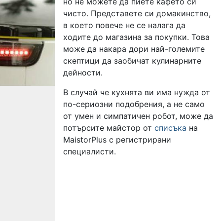
но не можете да пиете кафето си
чисто. Представете си домакинство,
в което повече не се налага да
ходите до магазина за покупки. Това
може да накара дори най-големите
скептици да заобичат кулинарните
дейности.
В случай че кухнята ви има нужда от
по-сериозни подобрения, а не само
от умен и симпатичен робот, може да
потърсите майстор от
списъка
на
MaistorPlus с регистрирани
специалисти.