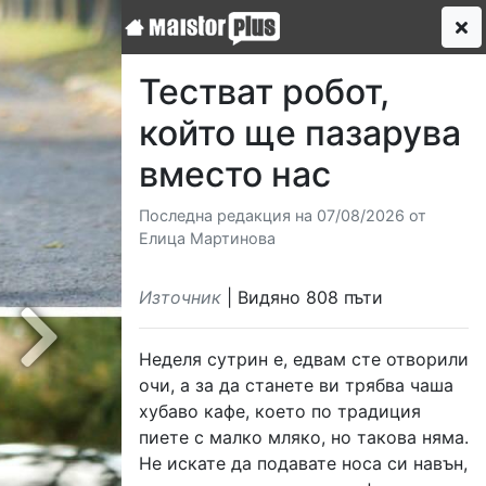
Тестват робот,
който ще пазарува
вместо нас
Последна редакция на 07/08/2026 от
Елица Мартинова
Източник
| Видяно 808 пъти
Next
Неделя сутрин е, едвам сте отворили
очи, а за да станете ви трябва чаша
хубаво кафе, което по традиция
пиете с малко мляко, но такова няма.
Не искате да подавате носа си навън,