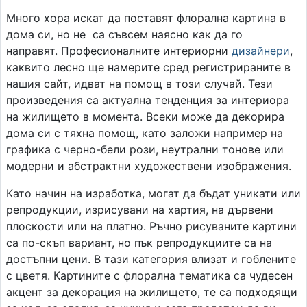
Много хора искат да поставят флорална картина в
дома си, но не са съвсем наясно как да го
направят. Професионалните интериорни
дизайнери
,
каквито лесно ще намерите сред регистрираните в
нашия сайт, идват на помощ в този случай. Тези
произведения са актуална тенденция за интериора
на жилището в момента. Всеки може да декорира
дома си с тяхна помощ, като заложи например на
графика с черно-бели рози, неутрални тонове или
модерни и абстрактни художествени изображения.
Като начин на изработка, могат да бъдат уникати или
репродукции, изрисувани на хартия, на дървени
плоскости или на платно. Ръчно рисуваните картини
са по-скъп вариант, но пък репродукциите са на
достъпни цени. В тази категория влизат и гоблените
с цветя. Картините с флорална тематика са чудесен
акцент за декорация на жилището, те са подходящи