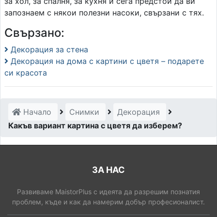
за хол, за спалня, за кухня и сега предстои да ви
запознаем с някои полезни насоки, свързани с тях.
Свързано:
Декорация за стена
Декорация на дома с картини с цветя – подарете
си красота
Начало
Снимки
Декорация
Какъв вариант картина с цветя да изберем?
ЗА НАС
Развиваме MaistorPlus с идеята да разрешим познатия
проблем, къде и как да намерим добър професионалист.