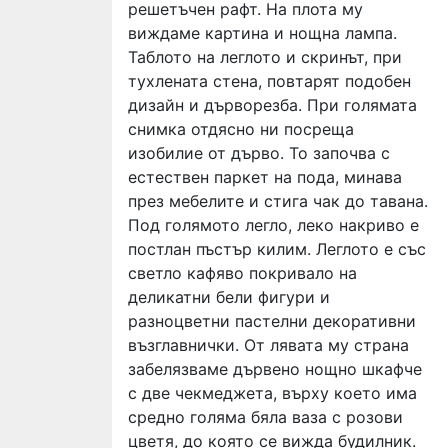
решетъчен рафт. На плота му
виждаме картина и нощна лампа.
Таблото на леглото и скринът, при
тухлената стена, повтарят подобен
дизайн и дърворезба. При голямата
снимка отдясно ни посреща
изобилие от дърво. То започва с
естествен паркет на пода, минава
през мебелите и стига чак до тавана.
Под голямото легло, леко накриво е
постлан пъстър килим. Леглото е със
светло кафяво покривало на
деликатни бели фигури и
разноцветни пастелни декоративни
възглавнички. От лявата му страна
забелязваме дървено нощно шкафче
с две чекмеджета, върху което има
средно голяма бяла ваза с розови
цветя, до която се вижда будилник.