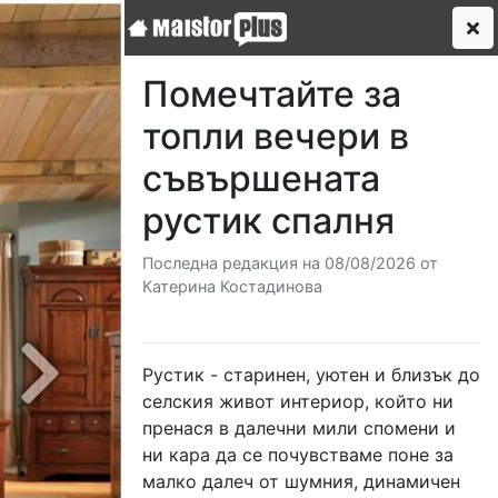
Помечтайте за
топли вечери в
съвършената
рустик спалня
Последна редакция на 08/08/2026 от
Катерина Костадинова
Рустик - старинен, уютен и близък до
Next
селския живот интериор, който ни
пренася в далечни мили спомени и
ни кара да се почувстваме поне за
малко далеч от шумния, динамичен