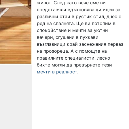
живот. След като вече сме ви
представяли вдъхновяващи идеи за
различни стаи в рустик стил, днес е
ред на спалнята. Ще ви потопим в
спокойствие и мечти за уютни
вечери, сгушени в пухкави
възглавници край заснежения перваз
на прозореца. А с помощта на
правилните специалисти, лесно
бихте могли да превърнете тези
мечти в реалност
.