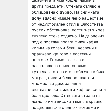
шкафчетата има нощни лампи и
други предмети. Стената отляво е
облицована с дърво. На снимката
долу вдясно имаме леко нашествие
от индустриален стил в цялостната
рустик обстановка, постигнато чрез
тухлена стена отдясно. На дървения
под е постлан правоъгълен кафяв
килим на големи бели, червени и
оранжеви кръгове в пастелни
цветове. Голямото легло е
разположено вляво спрямо
тухлената стена и е с облечен в бяло
матрак, сиво и бежово шалте и
множество декоративни
възглавнички в жълти кафяви, сини и
бели цветове. От лявата страна на
леглото има високо тъмно дървено
нощно шкафче с едно чекмедже и