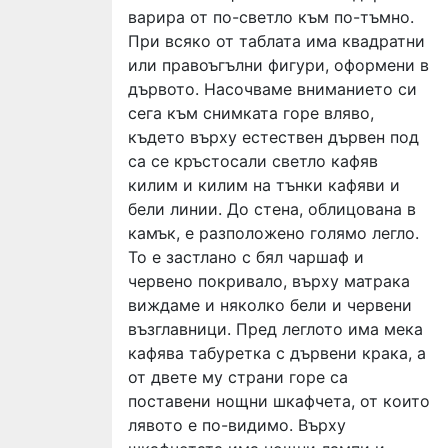
варира от по-светло към по-тъмно.
При всяко от таблата има квадратни
или правоъгълни фигури, оформени в
дървото. Насочваме вниманието си
сега към снимката горе вляво,
където върху естествен дървен под
са се кръстосали светло кафяв
килим и килим на тънки кафяви и
бели линии. До стена, облицована в
камък, е разположено голямо легло.
То е застлано с бял чаршаф и
червено покривало, върху матрака
виждаме и няколко бели и червени
възглавници. Пред леглото има мека
кафява табуретка с дървени крака, а
от двете му страни горе са
поставени нощни шкафчета, от които
лявото е по-видимо. Върху