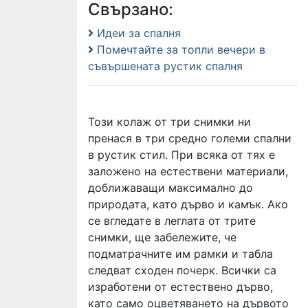
Свързано:
Идеи за спалня
Помечтайте за топли вечери в
съвършената рустик спалня
Този колаж от три снимки ни
пренася в три средно големи спални
в рустик стил. При всяка от тях е
заложено на естествени материали,
доближаващи максимално до
природата, като дърво и камък. Ако
се вгледате в леглата от трите
снимки, ще забележите, че
подматрачните им рамки и табла
следват сходен почерк. Всички са
изработени от естествено дърво,
като само оцветяването на дървото