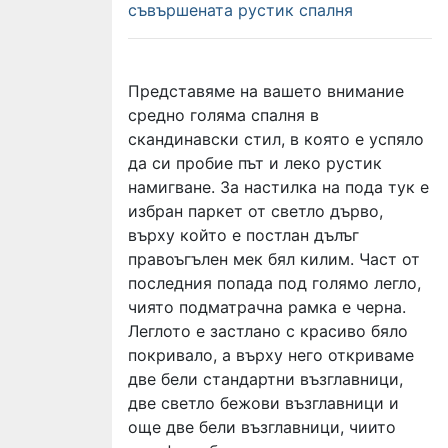
съвършената рустик спалня
Представяме на вашето внимание
средно голяма спалня в
скандинавски стил, в която е успяло
да си пробие път и леко рустик
намигване. За настилка на пода тук е
избран паркет от светло дърво,
върху който е постлан дълъг
правоъгълен мек бял килим. Част от
последния попада под голямо легло,
чиято подматрачна рамка е черна.
Леглото е застлано с красиво бяло
покривало, а върху него откриваме
две бели стандартни възглавници,
две светло бежови възглавници и
още две бели възглавници, чиито