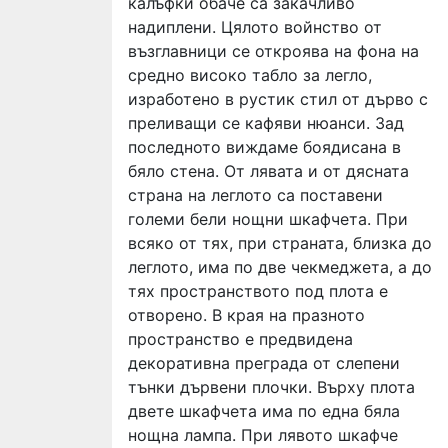
калъфки обаче са закачливо
надиплени. Цялото войнство от
възглавници се откроява на фона на
средно високо табло за легло,
изработено в рустик стил от дърво с
преливащи се кафяви нюанси. Зад
последното виждаме боядисана в
бяло стена. От лявата и от дясната
страна на леглото са поставени
големи бели нощни шкафчета. При
всяко от тях, при страната, близка до
леглото, има по две чекмеджета, а до
тях пространството под плота е
отворено. В края на празното
пространство е предвидена
декоративна преграда от слепени
тънки дървени плочки. Върху плота
двете шкафчета има по една бяла
нощна лампа. При лявото шкафче