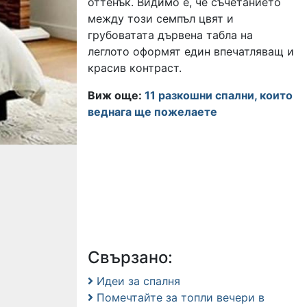
оттенък. Видимо е, че съчетанието
между този семпъл цвят и
грубоватата дървена табла на
леглото оформят един впечатляващ и
красив контраст.
Виж още:
11 разкошни спални, които
веднага ще пожелаете
Свързано:
Идеи за спалня
Помечтайте за топли вечери в