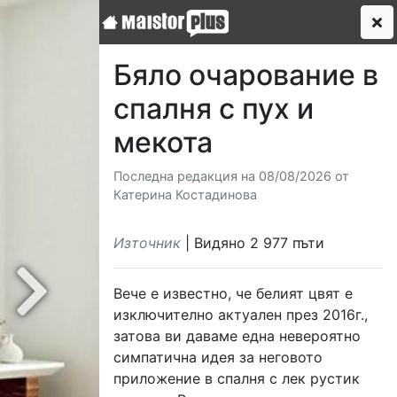
Бяло очарование в
спалня с пух и
мекота
Последна редакция на 08/08/2026 от
Катерина Костадинова
Източник
| Видяно 2 977 пъти
Вече е известно, че белият цвят е
Next
изключително актуален през 2016г.,
затова ви даваме една невероятно
симпатична идея за неговото
приложение в спалня с лек рустик