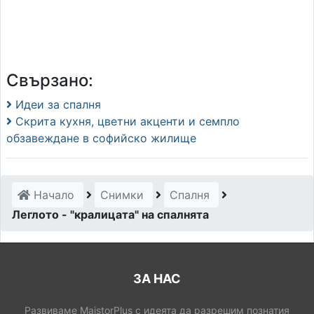
Свързано:
Идеи за спалня
Скрита кухня, цветни акценти и семпло
обзавеждане в софийско жилище
Начало
Снимки
Спалня
Леглото - "кралицата" на спалнята
ЗА НАС
Развиваме MaistorPlus с идеята да разрешим познатия