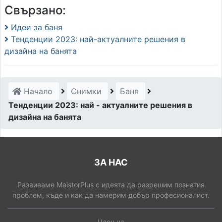
Свързано:
Идеи за баня
Тенденции 2023: най-актуалните решения в
дизайна на банята
Начало
Снимки
Баня
Тенденции 2023: най - актуалните решения в
дизайна на банята
ЗА НАС
Развиваме MaistorPlus с идеята да разрешим познатия
проблем, къде и как да намерим добър професионалист.
Член на