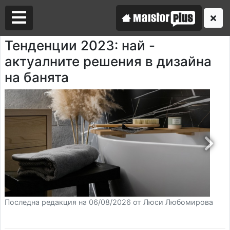
Тенденции 2023: най -
актуалните решения в дизайна
Аз съм майстор
на банята
Търся майстор
Последна редакция на 06/08/2026 от Люси Любомирова