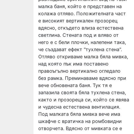
малка баня, който е представен на
колажа отляво. Положителната част
е високият вертикален прозорец
вдясно, откъдето влиза естествена
светлина. Стената под и вляво от
него е с бели плочки, налепени така,
че създават ефект "тухлена стена".
Отляво откриваме малка бяла мивка,
над която пък има поставено
правоъгълно вертикално огледало
без рамка. Преминаваме вдясно при
вече обновената баня. Тук тя е
запазила своята бяла тухлена стена,
както и прозореца си, който се явява
и чудесна естествена вентилация.
Под малката бяла мивка вече има
шкафче с вратичка на ромбовидни
отворчета. Вдясно от мивката се е