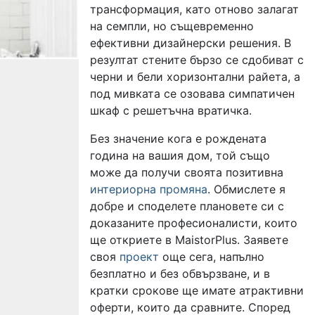
трансформация, като отново залагат
на семпли, но същевременно
ефективни дизайнерски решения. В
резултат стените бързо се сдобиват с
черни и бели хоризонтални райета, а
под мивката се озовава симпатичен
шкаф с решетъчна вратичка.
Без значение кога е рождената
година на вашия дом, той също
може да получи своята позитивна
интериорна промяна
. Обмислете я
добре и споделете плановете си с
доказаните професионалисти, които
ще откриете в MaistorPlus. Заявете
своя
проект
още сега, напълно
безплатно и без обвързване, и в
кратки срокове ще имате атрактивни
оферти, които да сравните. Според