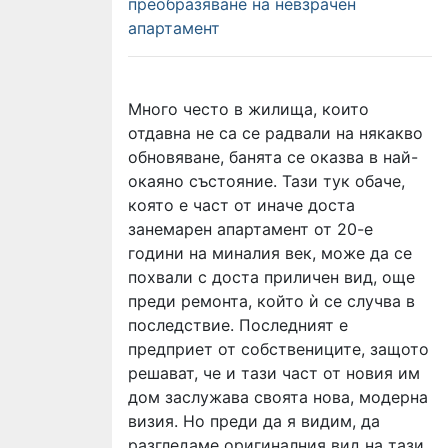
преобразяване на невзрачен
апартамент
Много често в жилища, които
отдавна не са се радвали на някакво
обновяване, банята се оказва в най-
окаяно състояние. Тази тук обаче,
която е част от иначе доста
занемарен апартамент от 20-е
години на миналия век, може да се
похвали с доста приличен вид, още
преди ремонта, който ѝ се случва в
последствие. Последният е
предприет от собствениците, защото
решават, че и тази част от новия им
дом заслужава своята нова, модерна
визия. Но преди да я видим, да
разгледаме оригиналния вид на тази