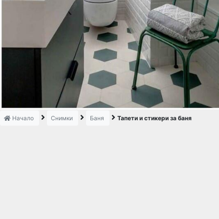
Начало
Снимки
Баня
Тапети и стикери за баня