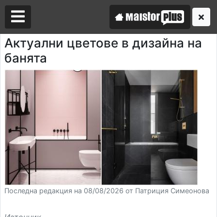
Актуални цветове в дизайна на
банята
Аз съм майстор
Търся майстор
Последна редакция на 08/08/2026 от Патриция Симеонова