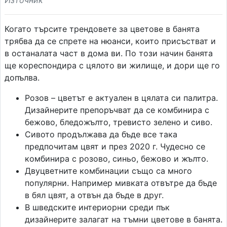
Източник
Когато търсите трендовете за цветове в банята
трябва да се спрете на нюанси, които присъстват и
в останалата част в дома ви. По този начин банята
ще кореспондира с цялото ви жилище, и дори ще го
допълва.
Розов – цветът е актуален в цялата си палитра.
Дизайнерите препоръчват да се комбинира с
бежово, бледожълто, тревисто зелено и сиво.
Сивото продължава да бъде все така
предпочитам цвят и през 2020 г. Чудесно се
комбинира с розово, синьо, бежово и жълто.
Двуцветните комбинации също са много
популярни. Например мивката отвътре да бъде
в бял цвят, а отвън да бъде в друг.
В шведските интериорни среди пък
дизайнерите залагат на тъмни цветове в банята.