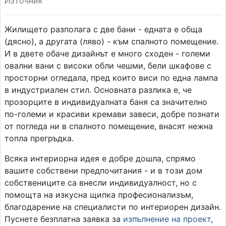
Източник
Жилището разполага с две бани - едната е обща
(дясно), а другата (ляво) - към спалното помещение.
И в двете обаче дизайнът е много сходен - големи
овални вани с високи обли чешми, бели шкафове с
просторни огледала, пред които виси по една лампа
в индустриален стил. Основната разлика е, че
прозорците в индивидуалната баня са значително
по-големи и красиви кремави завеси, добре познати
от погледа ни в спалното помещение, внасят нежна
топла прегръдка.
Всяка интериорна идея е добре дошла, спрямо
вашите собствени предпочитания - и в този дом
собствениците са внесли индивидуалност, но с
помощта на изкусна щипка професионализъм,
благодарение на специалисти по интериорен дизайн.
Пуснете безплатна заявка за
изпълнение на проект
,