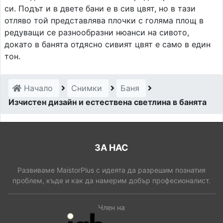
си. Подът и в двете бани е в сив цвят, но в тази
отляво той представлява плочки с голяма площ в
редуващи се разнообразни нюанси на сивото,
докато в банята отдясно сивият цвят е само в един
тон.
Начало
Снимки
Баня
Изчистен дизайн и естествена светлина в банята
ЗА НАС
Развиваме MaistorPlus с идеята да разрешим познатия
проблем, къде и как да намерим добър професионалист.
Член на