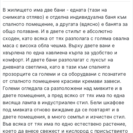
В жилището има две бани - едната (тази на
снимката отляво) е отделна индивидуална баня към
спалното помещение, а другата (вдясно) е банята за
общо ползване. И в двете стилът е абсолютно
сходен, като всяка от тях разполага с голяма овална
маса с висока обла чешма. Върху двете вани е
хвърлена по една хавлиена кърпа за удобство и
комфорт. И двете бани разполагат с луксът на
дневната светлина, като в тази към спалнята
прозорците са големи и са оборудвани с познатите
от спалното помещение красиви кремави завеси.
Големи огледала са разположени над мивките и в
двете помещения, а пред всяко от тях има по една
висяща лампа в индустриален стил. Бели шкафове
под мивката отново виждаме да се повтарят и в
двете помещения, в много семпъл и изчистен стил.
Във всяка от тях има по едно естествено растение,
което да внесе свежест и кислород с присъствието