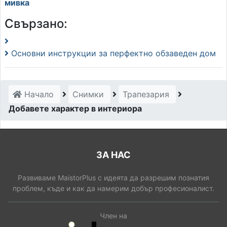
мивка
Свързано:
Основни инструкции за перфектно обзаведен дом
Начало
Снимки
Трапезария
Добавете характер в интериора
ЗА НАС
Развиваме MaistorPlus с идеята да разрешим познатия
проблем, къде и как да намерим добър професионалист.
Член на