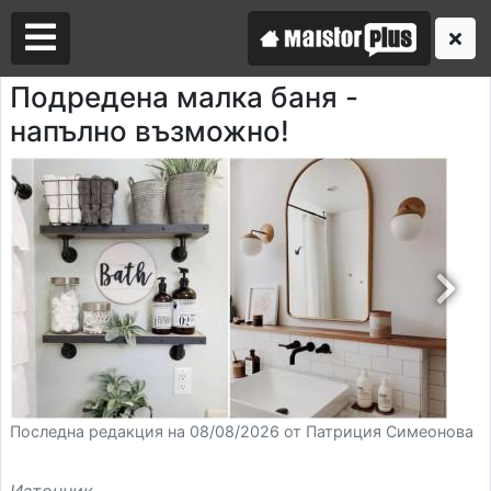
Подредена малка баня -
напълно възможно!
Аз съм майстор
Търся майстор
Последна редакция на 08/08/2026 от Патриция Симеонова