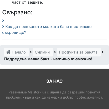
част от вещите.
Свързано:
Как да превърнете малката баня в истинско
съкровище?
Начало
Снимки
Продукти за банята
Подредена малка баня - напълно възможно!
ЗА НАС
Развиваме MaistorPlus с идеята да разрешим познатия
проблем, къде и как да намерим добър професионалист.