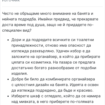
Източник
Често не обръщаме много внимание на банята и
нейната подредба. Имайки предвид, че прекарвате
доста време под душа, защо не й придадете по-
специален вид?
Дори и да подредите всичките си тоалетни
принадлежности, отново има опасност да
изглежда разхвърляно. Удачен избор е да
заложите на органайзер, в който да прибирате
цялата си козметика. На пазара се предлага
достатъчно богато разнообразие от подобни
изделия.
Добре би било да комбинирате органайзера
с цялостния дизайн на банята. Идеята е освен
да изглежда подредено, да бъде и красиво.
Изберете шкаф с огледало, който да се намира
над мивката, в него приберете по-голямата