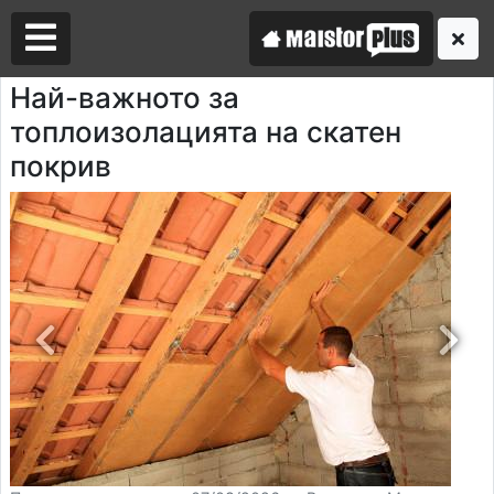
Най-важното за
топлоизолацията на скатен
Аз съм майстор
покрив
Търся майстор