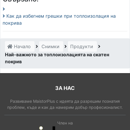
Как да избегнем грешки при топлоизолация на
покрива
Начало
Снимки
Продукти
Най-важното за топлоизолацията на скатен
покрив
ЗА НАС
Развиваме MaistorPlus с идеята да разрешим познатия
проблем, къде и как да намерим добър професионалист.
Член на