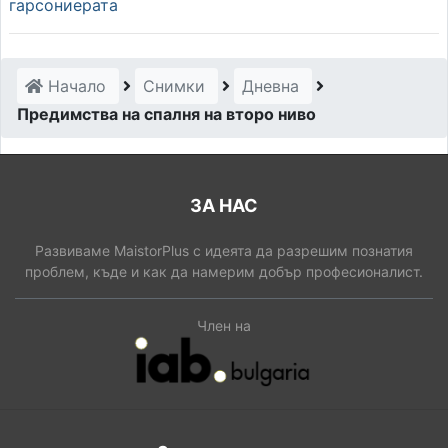
гарсониерата
Начало
Снимки
Дневна
Предимства на спалня на второ ниво
ЗА НАС
Развиваме MaistorPlus с идеята да разрешим познатия
проблем, къде и как да намерим добър професионалист.
Член на