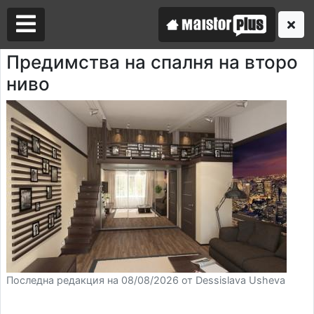
Предимства на спалня на второ
ниво
Аз съм майстор
Търся майстор
Последна редакция на 08/08/2026 от Dessislava Usheva