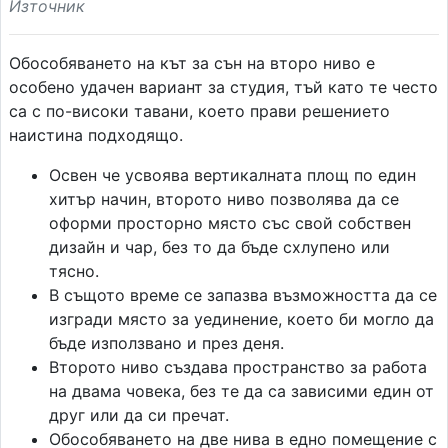
Източник
Обособяването на кът за сън на второ ниво е
особено удачен вариант за студия, тъй като те често
са с по-високи тавани, което прави решението
наистина подходящо.
Освен че усвоява вертикалната площ по един
хитър начин, второто ниво позволява да се
оформи просторно място със свой собствен
дизайн и чар, без то да бъде схлупено или
тясно.
В същото време се запазва възможността да се
изгради място за уединение, което би могло да
бъде използвано и през деня.
Второто ниво създава пространство за работа
на двама човека, без те да са зависими един от
друг или да си пречат.
Обособяването на две нива в едно помещение с