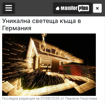
Уникална светеща къща в
Германия
Аз съм майстор
Търся майстор
Последна редакция на 07/08/2026 от Павлина Георгиева