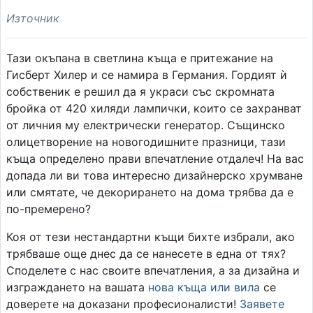
Източник
Тази окъпана в светлина къща е притежание на
Гисберт Хилер и се намира в Германия. Гордият ѝ
собственик е решил да я украси със скромната
бройка от 420 хиляди лампички, които се захранват
от личния му електрически генератор. Същинско
олицетворение на новогодишните празници, тази
къща определено прави впечатление отдалеч! На вас
допада ли ви това интересно дизайнерско хрумване
или смятате, че декорирането на дома трябва да e
по-премерено?
Коя от тези нестандартни къщи бихте избрали, ако
трябваше още днес да се нанесете в една от тях?
Споделете с нас своите впечатления, а за дизайна и
изграждането на вашата
нова къща или вила
се
доверете на доказани професионалисти!
Заявете