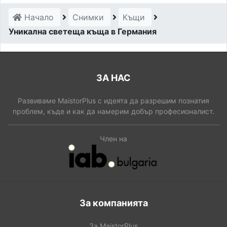
Начало
Снимки
Къщи
Уникална светеща къща в Германия
ЗА НАС
Развиваме MaistorPlus с идеята да разрешим познатия
проблем, къде и как да намерим добър професионалист.
Член на
За компанията
За MaistorPlus