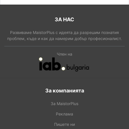
ЗА НАС
Развиваме MaistorPlus с идеята да разрешим познатия
проблем, къде и как да намерим добър професионалист.
Член на
За компанията
За MaistorPlus
Реклама
Пишете ни