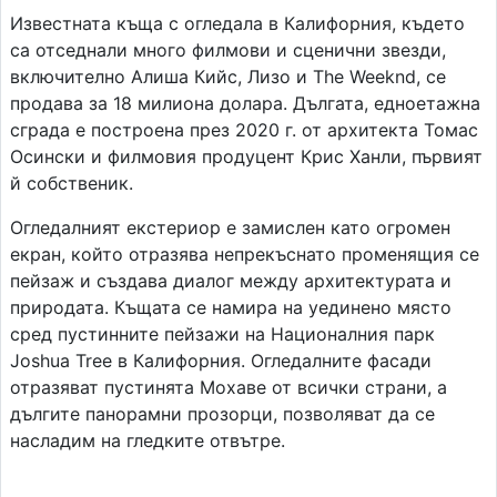
Известната къща с огледала в Калифорния, където
са отседнали много филмови и сценични звезди,
включително Алиша Кийс, Лизо и The Weeknd, се
продава за 18 милиона долара. Дългата, едноетажна
сграда е построена през 2020 г. от архитекта Томас
Осински и филмовия продуцент Крис Ханли, първият
й собственик.
Огледалният екстериор е замислен като огромен
екран, който отразява непрекъснато променящия се
пейзаж и създава диалог между архитектурата и
природата. Къщата се намира на уединено място
сред пустинните пейзажи на Националния парк
Joshua Tree в Калифорния. Огледалните фасади
отразяват пустинята Мохаве от всички страни, а
дългите панорамни прозорци, позволяват да се
насладим на гледките отвътре.