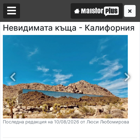
Невидимата къща - Калифорния
Аз съм майстор
Търся майстор
Последна редакция на 10/08/2026 от Люси Любомирова