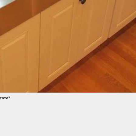
итото?