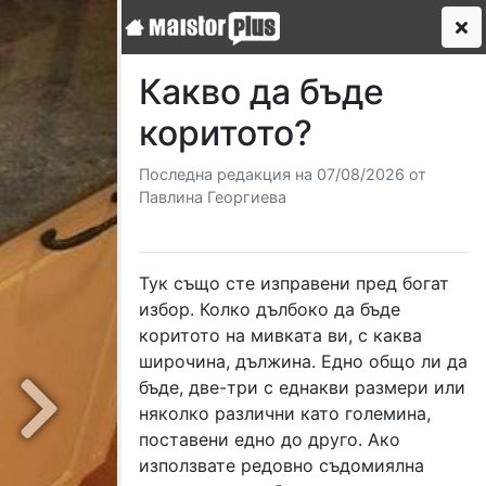
Какво да бъде
коритото?
Последна редакция на 07/08/2026 от
Павлина Георгиева
Тук също сте изправени пред богат
избор. Колко дълбоко да бъде
коритото на мивката ви, с каква
широчина, дължина. Едно общо ли да
бъде, две-три с еднакви размери или
няколко различни като големина,
Next
поставени едно до друго. Ако
използвате редовно съдомиялна