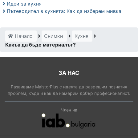
Идеи за кухня
Пътеводител в кухнята: Как да изберем мивка
Начало
Снимки
Кухня
Какъв да бъде материалът?
ЗА НАС
Развиваме MaistorPlus с идеята да разрешим познатия
проблем, къде и как да намерим добър професионалист.
Член на