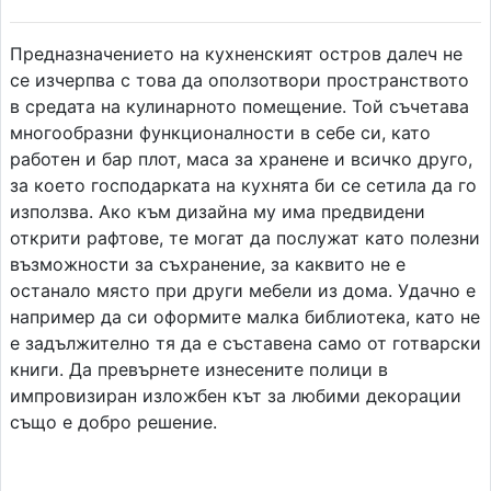
Предназначението на кухненският остров далеч не
се изчерпва с това да оползотвори пространството
в средата на кулинарното помещение. Той съчетава
многообразни функционалности в себе си, като
работен и бар плот, маса за хранене и всичко друго,
за което господарката на кухнята би се сетила да го
използва. Ако към дизайна му има предвидени
открити рафтове, те могат да послужат като полезни
възможности за съхранение, за каквито не е
останало място при други мебели из дома. Удачно е
например да си оформите малка библиотека, като не
е задължително тя да е съставена само от готварски
книги. Да превърнете изнесените полици в
импровизиран изложбен кът за любими декорации
също е добро решение.