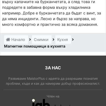
върху капачките на бурканчетата, а след това ги
подредете в забавна форма въхру хладилника
например. Добре е бурканчетата да бъдат с винт, за
да няма инциденти. Лесно и бързо за направа, но
много комфортно и практично за всяка домакиня.
Начало
Снимки
Кухня
Магнитни помощници в кухнята
ЗА НАС
Развиваме MaistorPlus с идеята да разрешим познатия
проблем, къде и как да намерим добър професионалист.
Член на