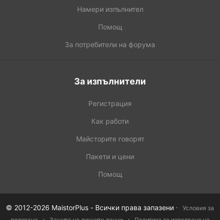
Намери изпълнител
Помощ
За потребители на форума
За изпълнители
Регистрация
Как работи
Майсторите говорят
Пакети и цени
Помощ
·
© 2012-2026 MaistorPlus - Всички права запазени
Условия за
·
·
ползване
Защита на личните данни
Политика за изполване на