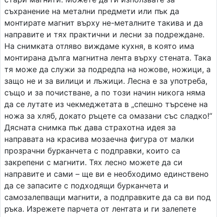
съхранение на метални предмети или пък да
монтирате магнит върху не-металните такива и да
направите и тях практични и лесни за подреждане.
На снимката отляво виждаме кухня, в която има
монтирана дълга магнитна лента върху стената. Така
тя може да служи за подредпа на ножове, ножици, а
защо не и за вилици и лъжици. Лесна е за употреба,
също и за почистване, а по този начин никога няма
да се лутате из чекмеджетата в „спешно търсене на
ножа за хляб, докато ръцете са омазани със сладко!“
Дясната снимка пък дава страхотна идея за
направата на красива мозаечна фигура от малки
прозрачни бурканчета с подправки, които са
закрепени с магнити. Тях лесно можете да си
направите и сами – ще ви е необходимо единствено
да се запасите с подходящи бурканчета и
самозалепващи магнити, а подправките да са ви под
ръка. Изрежете парчета от лентата и ги залепете