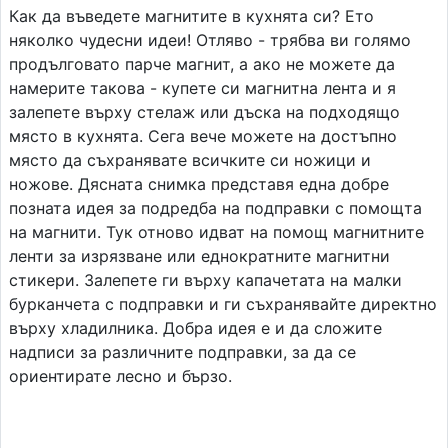
Как да въведете магнитите в кухнята си? Ето
няколко чудесни идеи! Отляво - трябва ви голямо
продълговато парче магнит, а ако не можете да
намерите такова - купете си магнитна лента и я
залепете върху стелаж или дъска на подходящо
място в кухнята. Сега вече можете на достъпно
място да съхранявате всичките си ножици и
ножове. Дясната снимка представя една добре
позната идея за подредба на подправки с помощта
на магнити. Тук отново идват на помощ магнитните
ленти за изрязване или еднократните магнитни
стикери. Залепете ги върху капачетата на малки
бурканчета с подправки и ги съхранявайте директно
върху хладилника. Добра идея е и да сложите
надписи за различните подправки, за да се
ориентирате лесно и бързо.