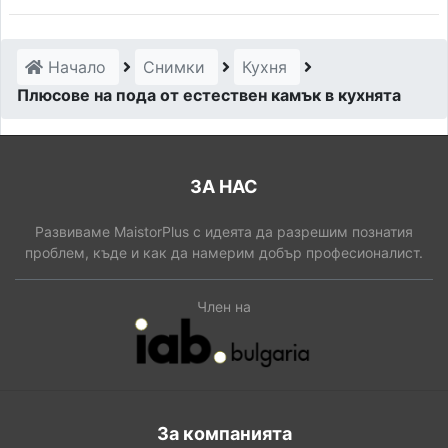
Начало
Снимки
Кухня
Плюсове на пода от естествен камък в кухнята
ЗА НАС
Развиваме MaistorPlus с идеята да разрешим познатия
проблем, къде и как да намерим добър професионалист.
Член на
За компанията