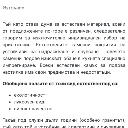
Източник
Тъй като става дума за естествен материал, всеки
от предложените по-горе е различен, следователно
говорим за изключително индивидуален избор на
приложение. Естествените каменни покрития са
устойчиви на надраскване и счупване. Повечето
каменни подове изискват обаче в кухнята специално
импрегниране. Всеки естествен камък за подова
настилка има свои предимства и недостатъци.
Обобщено ползите от този вид естествен под са:
екологичност;
луксозен вид;
високо качество.
Такъв под служи дълги години (особено гранитът),
тъй като той е устойчив на драскотини и счупвания.