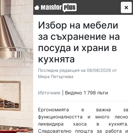
Избор на мебели
за съхранение на
посуда и храни в
кухнята
Последна редакция на 08/08/2026 от
Мира Петърчева
Източник
| Видяно 1 798 пъти
Ергономията е важна за
функционалността и много лесно
ликвидира хаоса в кухнята.
Следователно площта за работа и