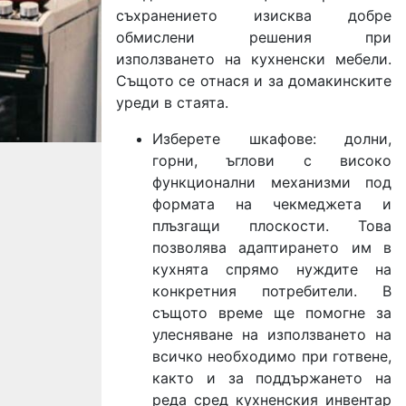
съхранението изисква добре
обмислени решения при
използването на кухненски мебели.
Същото се отнася и за домакинските
уреди в стаята.
Изберете шкафове: долни,
горни, ъглови с високо
функционални механизми под
формата на чекмеджета и
плъзгащи плоскости. Това
позволява адаптирането им в
кухнята спрямо нуждите на
конкретния потребители. В
същото време ще помогне за
улесняване на използването на
всичко необходимо при готвене,
както и за поддържането на
реда сред кухненския инвентар