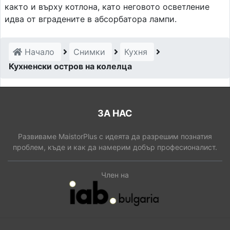
както и върху котлона, като неговото осветление
идва от вградените в абсорбатора лампи.
Начало
Снимки
Кухня
Кухненски остров на колелца
ЗА НАС
Развиваме MaistorPlus с идеята да разрешим познатия
проблем, къде и как да намерим добър професионалист.
Член на