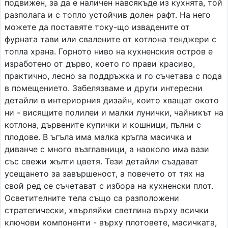
подвижен, за да е наличен навсякъде из кухнята, той
разполага и с топло устойчив долен рафт. На него
можете да поставяте току-що извадените от
фурната тави или свалените от котлона тенджери с
топла храна. Горното ниво на кухненския остров е
изработено от дърво, което го прави красиво,
практично, лесно за поддръжка и го съчетава с пода
в помещението. Забелязваме и други интересни
детайли в интериорния дизайн, които хващат окото
ни - висящите полилеи и малки лунички, чайникът на
котлона, дървените купички и кошници, пълни с
плодове. В ъгъла има малка кръгла масичка и
диванче с много възглавници, а наоколо има вази
със свежи жълти цветя. Тези детайли създават
усещането за завършеност, а повечето от тях на
свой ред се съчетават с избора на кухненски плот.
Осветителните тела също са разположени
стратегически, хвърляйки светлина върху всички
ключови компоненти - върху плотовете, масичката,