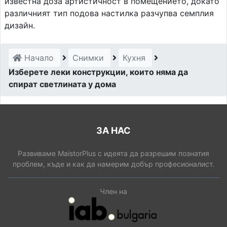
известна доза артистичност в помещението, докато
различният тип подова настилка разчупва семплия
дизайн.
Начало
Снимки
Кухня
Изберете леки конструкции, които няма да
спират светлината у дома
ЗА НАС
Развиваме MaistorPlus с идеята да разрешим познатия
проблем, къде и как да намерим добър професионалист.
Член на