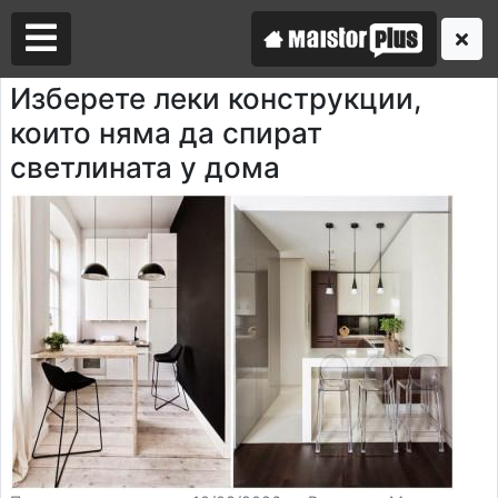
Изберете леки конструкции,
които няма да спират
Аз съм майстор
светлината у дома
Търся майстор