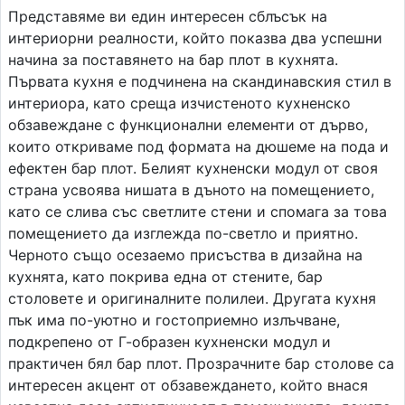
Представяме ви един интересен сблъсък на
интериорни реалности, който показва два успешни
начина за поставянето на бар плот в кухнята.
Първата кухня е подчинена на скандинавския стил в
интериора, като среща изчистеното кухненско
обзавеждане с функционални елементи от дърво,
които откриваме под формата на дюшеме на пода и
ефектен бар плот. Белият кухненски модул от своя
страна усвоява нишата в дъното на помещението,
като се слива със светлите стени и спомага за това
помещението да изглежда по-светло и приятно.
Черното също осезаемо присъства в дизайна на
кухнята, като покрива една от стените, бар
столовете и оригиналните полилеи. Другата кухня
пък има по-уютно и гостоприемно излъчване,
подкрепено от Г-образен кухненски модул и
практичен бял бар плот. Прозрачните бар столове са
интересен акцент от обзавеждането, който внася