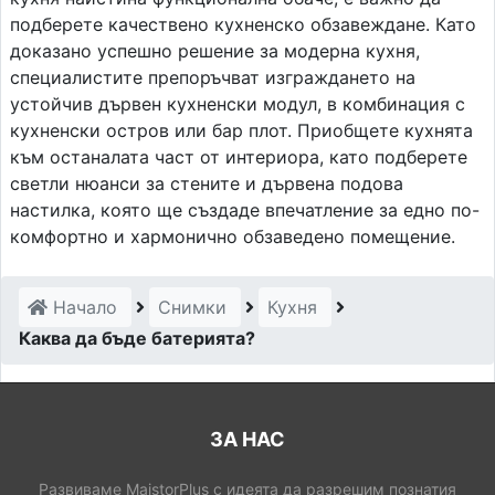
подберете качествено кухненско обзавеждане. Като
доказано успешно решение за модерна кухня,
специалистите препоръчват изграждането на
устойчив дървен кухненски модул, в комбинация с
кухненски остров или бар плот. Приобщете кухнята
към останалата част от интериора, като подберете
светли нюанси за стените и дървена подова
настилка, която ще създаде впечатление за едно по-
комфортно и хармонично обзаведено помещение.
Начало
Снимки
Кухня
Каква да бъде батерията?
ЗА НАС
Развиваме MaistorPlus с идеята да разрешим познатия