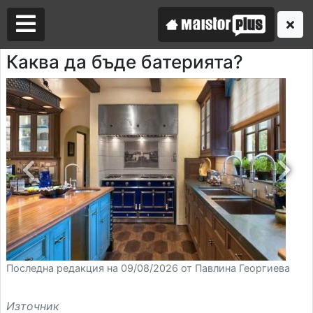
Каква да бъде батерията?
Аз съм майстор
Търся майстор
Последна редакция на 09/08/2026 от Павлина Георгиева
Източник