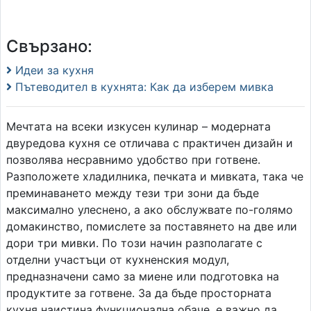
Свързано:
Идеи за кухня
Пътеводител в кухнята: Как да изберем мивка
Мечтата на всеки изкусен кулинар – модерната
двуредова кухня се отличава с практичен дизайн и
позволява несравнимо удобство при готвене.
Разположете хладилника, печката и мивката, така че
преминаването между тези три зони да бъде
максимално улеснено, а ако обслужвате по-голямо
домакинство, помислете за поставянето на две или
дори три мивки. По този начин разполагате с
отделни участъци от кухненския модул,
предназначени само за миене или подготовка на
продуктите за готвене. За да бъде просторната
кухня наистина функционална обаче, е важно да