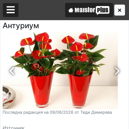
Антуриум
Аз съм майстор
Търся майстор
Последна редакция на 09/08/2026 от Теди Демирева
Източник