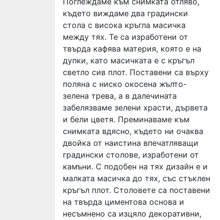
Поглеждаме към снимката отляво,
където виждаме два градински
стола с висока кръгла масичка
между тях. Те са изработени от
твърда кафява материя, която е на
дупки, като масичката е с кръгъл
светло сив плот. Поставени са върху
поляна с ниско окосена жълто-
зелена трева, а в далечината
забелязваме зелени храсти, дървета
и бели цветя. Преминаваме към
снимката вдясно, където ни очаква
двойка от наистина впечатляващи
градински столове, изработени от
камъни. С подобен на тях дизайн е и
малката масичка до тях, със стъклен
кръгъл плот. Столовете са поставени
на твърда циментова основа и
несъмнено са изцяло декоративни,