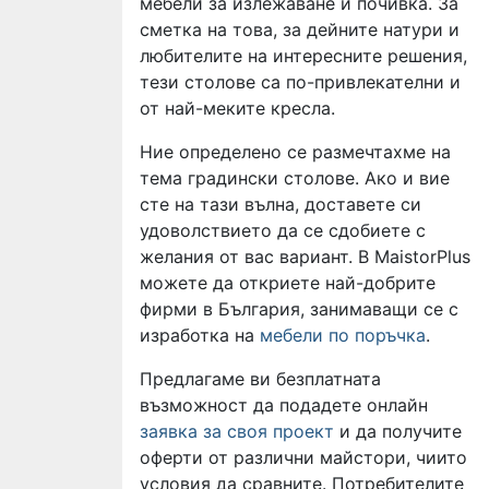
мебели за излежаване и почивка. За
сметка на това, за дейните натури и
любителите на интересните решения,
тези столове са по-привлекателни и
от най-меките кресла.
Ние определено се размечтахме на
тема градински столове. Ако и вие
сте на тази вълна, доставете си
удоволствието да се сдобиете с
желания от вас вариант. В MaistorPlus
можете да откриете най-добрите
фирми в България, занимаващи се с
изработка на
мебели по поръчка
.
Предлагаме ви безплатната
възможност да подадете онлайн
заявка за своя проект
и да получите
оферти от различни майстори, чиито
условия да сравните. Потребителите