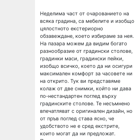
Неделима част от очарованието на
всяка градина, са мебелите и изобщо
цялостното екстериорно
обзавеждане, което избираме за нея.
На пазара можем да видим богато
разнообразие от градински столове,
градинки маси, градински пейки,
изобщо всичко, което да ни осигури
максимален комфорт за часовете ни
на открито. Тук ви представяме
колаж от две снимки, който ни дава
по-нестандартен поглед върху
градинските столове. Те несъмнено
впечатляват с оригинален дизайн, но
от пръв поглед става ясно, че
удобството не е сред екстрите,
които могат да ни предложат.