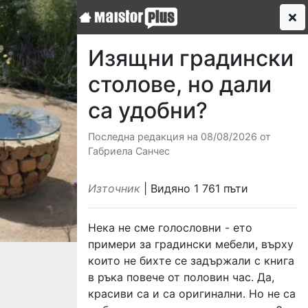
Изящни градински
столове, но дали
са удобни?
Последна редакция на 08/08/2026 от
Габриела Санчес
Източник
| Видяно 1 761 пъти
Нека не сме голословни - ето
примери за градински мебели, върху
които не бихте се задържали с книга
в ръка повече от половин час. Да,
красиви са и са оригинални. Но не са