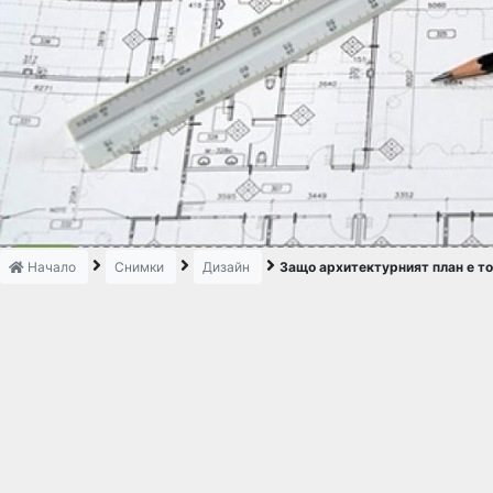
Начало
Снимки
Дизайн
Защо архитектурният план е т