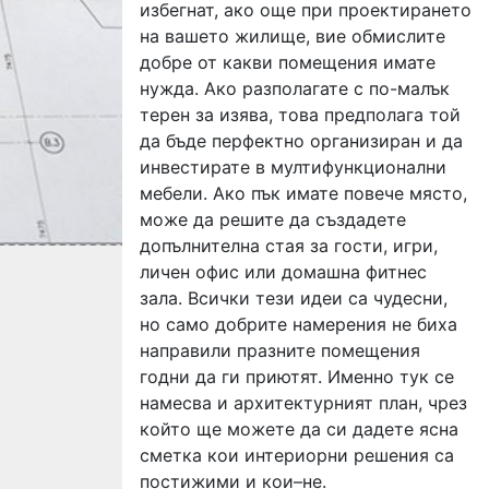
избегнат, ако още при проектирането
на вашето жилище, вие обмислите
добре от какви помещения имате
нужда. Ако разполагате с по-малък
терен за изява, това предполага той
да бъде перфектно организиран и да
инвестирате в мултифункционални
мебели. Ако пък имате повече място,
може да решите да създадете
допълнителна стая за гости, игри,
личен офис или домашна фитнес
зала. Всички тези идеи са чудесни,
но само добрите намерения не биха
направили празните помещения
годни да ги приютят. Именно тук се
намесва и архитектурният план, чрез
който ще можете да си дадете ясна
сметка кои интериорни решения са
постижими и кои–не.